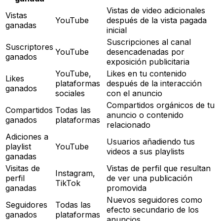
Vistas de video adicionales
Vistas
YouTube
después de la vista pagada
ganadas
inicial
Suscripciones al canal
Suscriptores
YouTube
desencadenadas por
ganados
exposición publicitaria
YouTube,
Likes en tu contenido
Likes
plataformas
después de la interacción
ganados
sociales
con el anuncio
Compartidos orgánicos de tu
Compartidos
Todas las
anuncio o contenido
ganados
plataformas
relacionado
Adiciones a
Usuarios añadiendo tus
playlist
YouTube
videos a sus playlists
ganadas
Visitas de
Vistas de perfil que resultan
Instagram,
perfil
de ver una publicación
TikTok
ganadas
promovida
Nuevos seguidores como
Seguidores
Todas las
efecto secundario de los
ganados
plataformas
anuncios