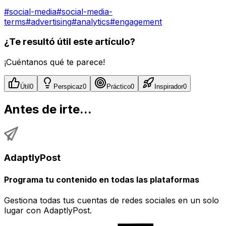
#
social-media
#
social-media-
terms
#
advertising
#
analytics
#
engagement
¿Te resultó útil este artículo?
¡Cuéntanos qué te parece!
Útil
0
Perspicaz
0
Práctico
0
Inspirador
0
Antes de irte...
AdaptlyPost
Programa tu contenido en todas las plataformas
Gestiona todas tus cuentas de redes sociales en un solo
lugar con AdaptlyPost.