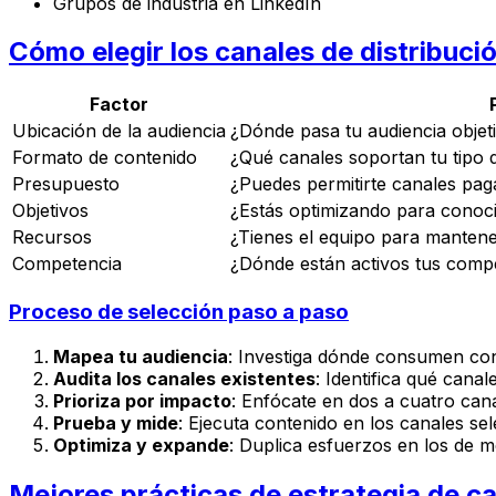
Grupos de industria en LinkedIn
Cómo elegir los canales de distribuci
Factor
Ubicación de la audiencia
¿Dónde pasa tu audiencia objet
Formato de contenido
¿Qué canales soportan tu tipo 
Presupuesto
¿Puedes permitirte canales pag
Objetivos
¿Estás optimizando para conoc
Recursos
¿Tienes el equipo para mantene
Competencia
¿Dónde están activos tus comp
Proceso de selección paso a paso
Mapea tu audiencia
: Investiga dónde consumen con
Audita los canales existentes
: Identifica qué cana
Prioriza por impacto
: Enfócate en dos a cuatro can
Prueba y mide
: Ejecuta contenido en los canales se
Optimiza y expande
: Duplica esfuerzos en los de 
Mejores prácticas de estrategia de ca