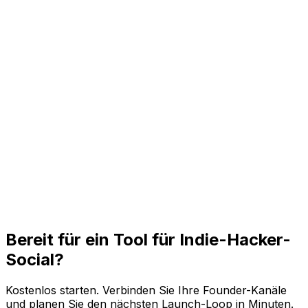
Planen Sie Teaser, Launch-Ankündigungen, Proof-
Posts und Kundenzitate über alle Kanäle hinweg.
Konstanz für kleine Teams
Bündeln Sie eine Woche Posts in einer Sitzung, damit
Social aktiv bleibt und nicht zum täglichen Zusatztermin
wird.
Experimente mit mehreren Produkten
Trennen Sie Side Projects, Wartelisten und
produktgetriebene Kampagnen per Workspace und
veröffentlichen Sie trotzdem zentral.
Bereit für ein Tool für Indie-Hacker-
Social?
Kostenlos starten. Verbinden Sie Ihre Founder-Kanäle
und planen Sie den nächsten Launch-Loop in Minuten.