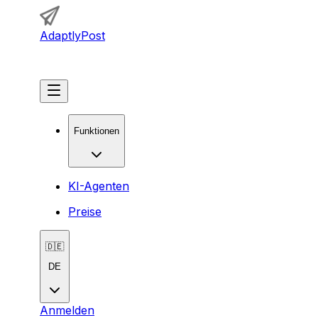
AdaptlyPost
Loslegen
Funktionen
KI-Agenten
Preise
🇩🇪
DE
Anmelden