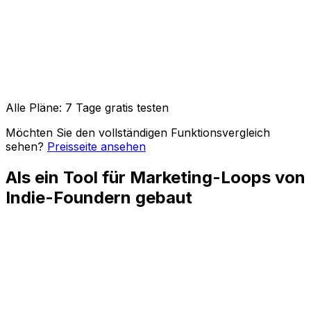
API-Zugang & OpenClaw-Integration
Bild-, Video- & Karussell-Posts
Alle Pläne: 7 Tage gratis testen
Möchten Sie den vollständigen Funktionsvergleich
sehen?
Preisseite ansehen
Als ein Tool für Marketing-Loops von
Indie-Foundern gebaut
Build-in-Public-Updates
Planen Sie Learnings, Screenshots, ausgelieferte
Features und Founder-Notizen, solange der Kontext
frisch ist.
Launch-Wochen