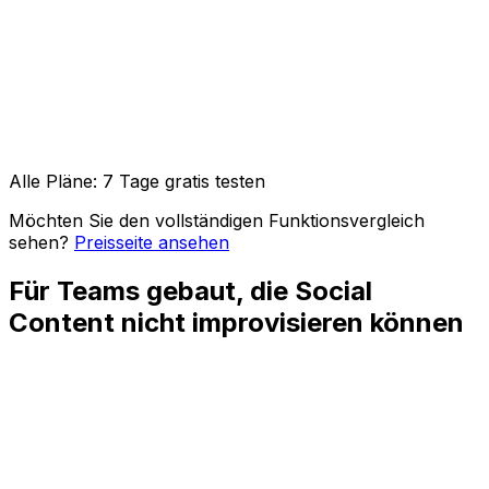
API-Zugang & OpenClaw-Integration
Bild-, Video- & Karussell-Posts
Alle Pläne: 7 Tage gratis testen
Möchten Sie den vollständigen Funktionsvergleich
sehen?
Preisseite ansehen
Für Teams gebaut, die Social
Content nicht improvisieren können
Prüfbereite Entwürfe
Bereiten Sie Captions, Medien, Links und Hinweise
zusammen vor, damit Reviewer den ganzen Post vor der
Queue bewerten können.
Kontrollierte Kalender