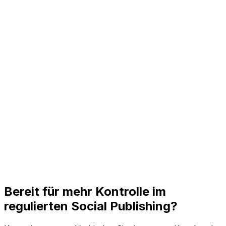
Sehen Sie Entwürfe, geplante Posts, veröffentlichte
Updates und Kampagnenzeiten an einem Ort, bevor
etwas live geht.
Richtliniennahe Botschaften
Formen Sie KI-gestützte Entwürfe rund um
freigegebene Sprache, Bildungsinhalte, Hinweise und
kanalbezogene Grenzen.
Konsistenz über Kanäle
Passen Sie eine geprüfte Botschaft für jede wichtige
Plattform an und behalten Sie Kampagne und Timing
nachvollziehbar.
Bereit für mehr Kontrolle im
regulierten Social Publishing?