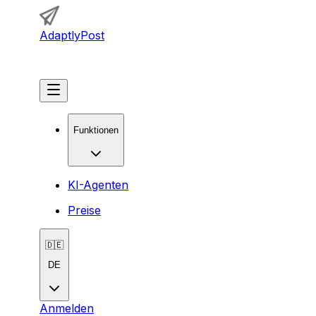
AdaptlyPost
Loslegen
Funktionen
KI-Agenten
Preise
🇩🇪
DE
Anmelden