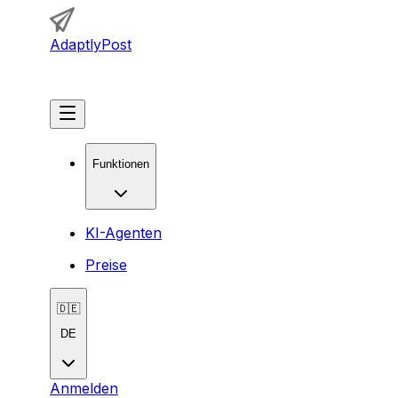
AdaptlyPost
Loslegen
Funktionen
KI-Agenten
Preise
🇩🇪
DE
Anmelden