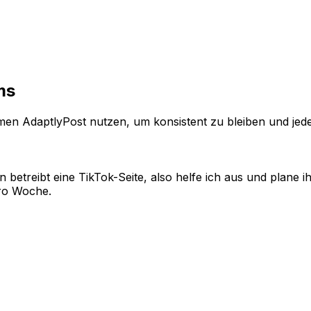
em Ort. Wisse genau, was wann live geht.
ms
hmen AdaptlyPost nutzen, um konsistent zu bleiben und je
 betreibt eine TikTok-Seite, also helfe ich aus und plane i
pro Woche.