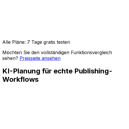
API-Zugang & OpenClaw-Integration
Bild-, Video- & Karussell-Posts
Alle Pläne: 7 Tage gratis testen
Möchten Sie den vollständigen Funktionsvergleich
sehen?
Preisseite ansehen
KI-Planung für echte Publishing-
Workflows
Kalenderplanung
Sehen Sie kommende Posts, Lücken, Launches und
Kampagnenmomente in einem Kalender, bevor Sie
Zeiten festlegen.
Caption-Unterstützung