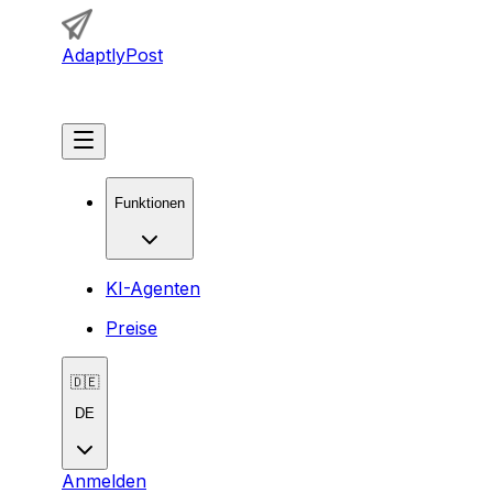
AdaptlyPost
Loslegen
Funktionen
KI-Agenten
Preise
🇩🇪
DE
Anmelden