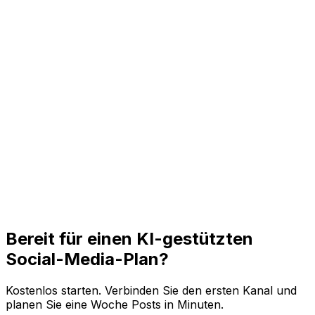
Machen Sie aus groben Notizen kanalreife Captions,
Hashtags und Calls to Action, ohne bei null zu beginnen.
Plattformvarianten
Verwandeln Sie eine Idee in kurze Captions,
professionelle Updates, Videobeschreibungen und
Visual-Post-Copy für jeden Kanal.
Freigabekontrolle
Behalten Sie finale Texte, Medien, Links und Timing in
Menschenhand, während KI die repetitive Planung
beschleunigt.
Bereit für einen KI-gestützten
Social-Media-Plan?
Kostenlos starten. Verbinden Sie den ersten Kanal und
planen Sie eine Woche Posts in Minuten.