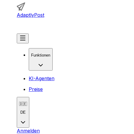
AdaptlyPost
Loslegen
Funktionen
KI-Agenten
Preise
🇩🇪
DE
Anmelden