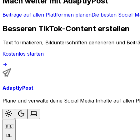
Mach weiter mit AdaptlyPost
Beiträge auf allen Plattformen planen
Die besten Social-M
Besseren TikTok-Content erstellen
Text formatieren, Bildunterschriften generieren und Beitr
Kostenlos starten
AdaptlyPost
Plane und verwalte deine Social Media Inhalte auf allen
🇩🇪
DE