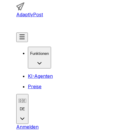
AdaptlyPost
Loslegen
Funktionen
KI-Agenten
Preise
🇩🇪
DE
Anmelden