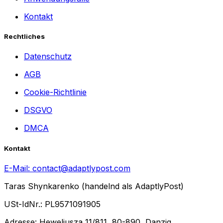
Kontakt
Rechtliches
Datenschutz
AGB
Cookie-Richtlinie
DSGVO
DMCA
Kontakt
E-Mail:
contact@adaptlypost.com
Taras Shynkarenko (handelnd als AdaptlyPost)
USt-IdNr.: PL9571091905
Adresse: Heweliusza 11/811, 80-890, Danzig