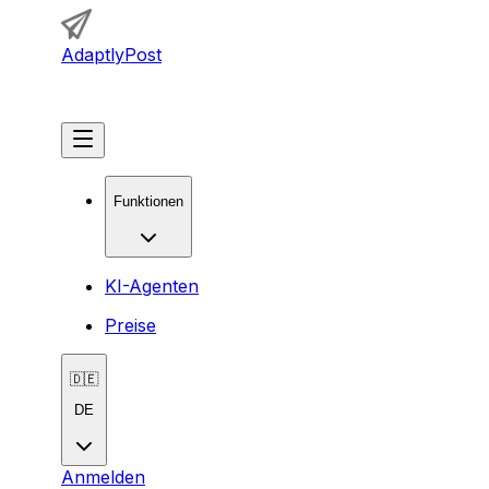
AdaptlyPost
Loslegen
Funktionen
KI-Agenten
Preise
🇩🇪
DE
Anmelden