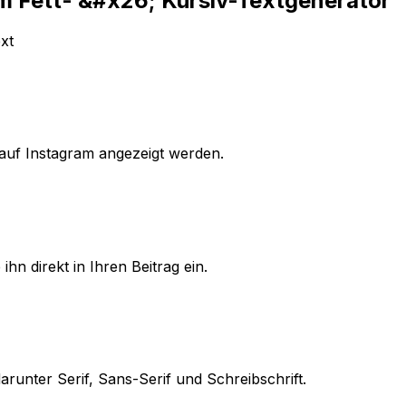
m Fett- &#x26; Kursiv-Textgenerator
xt
 auf Instagram angezeigt werden.
hn direkt in Ihren Beitrag ein.
arunter Serif, Sans-Serif und Schreibschrift.