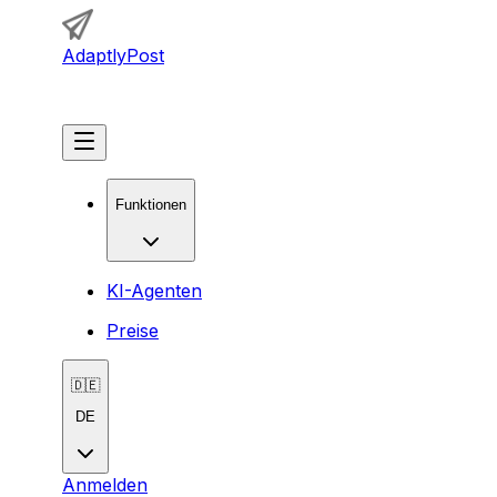
AdaptlyPost
Loslegen
Funktionen
KI-Agenten
Preise
🇩🇪
DE
Anmelden