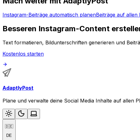
Mach weiter mit AdaptlyPost
Instagram-Beiträge automatisch planen
Beiträge auf allen
Besseren Instagram-Content erstelle
Text formatieren, Bildunterschriften generieren und Beitr
Kostenlos starten
AdaptlyPost
Plane und verwalte deine Social Media Inhalte auf allen
🇩🇪
DE