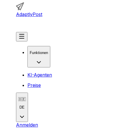
AdaptlyPost
Loslegen
Funktionen
KI-Agenten
Preise
🇩🇪
DE
Anmelden