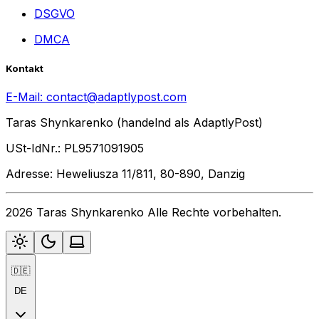
DSGVO
DMCA
Kontakt
E-Mail:
contact@adaptlypost.com
Taras Shynkarenko (handelnd als AdaptlyPost)
USt-IdNr.: PL9571091905
Adresse: Heweliusza 11/811, 80-890, Danzig
2026 Taras Shynkarenko Alle Rechte vorbehalten.
🇩🇪
DE