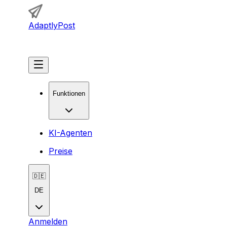
AdaptlyPost
Loslegen
Funktionen
KI-Agenten
Preise
🇩🇪
DE
Anmelden