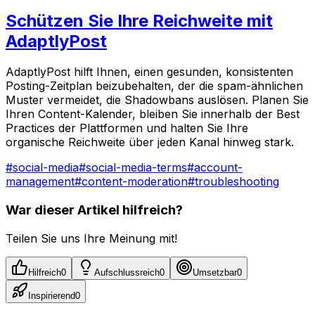
Schützen Sie Ihre Reichweite mit
AdaptlyPost
AdaptlyPost hilft Ihnen, einen gesunden, konsistenten
Posting-Zeitplan beizubehalten, der die spam-ähnlichen
Muster vermeidet, die Shadowbans auslösen. Planen Sie
Ihren Content-Kalender, bleiben Sie innerhalb der Best
Practices der Plattformen und halten Sie Ihre
organische Reichweite über jeden Kanal hinweg stark.
#
social-media
#
social-media-terms
#
account-
management
#
content-moderation
#
troubleshooting
War dieser Artikel hilfreich?
Teilen Sie uns Ihre Meinung mit!
Hilfreich
0
Aufschlussreich
0
Umsetzbar
0
Inspirierend
0