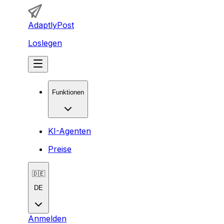
AdaptlyPost
Loslegen
Funktionen
KI-Agenten
Preise
🇩🇪
DE
Anmelden