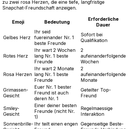
zu zwei rosa Herzen, die eine tiefe, langfristige
Snapchat-Freundschaft anzeigen.
Erforderliche
Emoji
Bedeutung
Dauer
Ihr seid
Sofort bei
Gelbes Herz
fuereinander Nr. 1
Qualifikation
beste Freunde
Ihr wart 2 Wochen
2
Rotes Herz
lang Nr. 1 beste
aufeinanderfolgende
Freunde
Wochen
Ihr wart 2 Monate
2
Rosa Herzen
lang Nr. 1 beste
aufeinanderfolgende
Freunde
Monate
Euer Nr. 1 bester
Grimassen-
Geteilter Top-
Freund ist auch
Gesicht
Freund
deren Nr. 1
Einer deiner besten
Smiley-
Regelmaessige
Freunde (nicht Nr.
Gesicht
Interaktion
1)
Sonnenbrille-
Ihr teilt einen engen
Gegenseitige Beste-