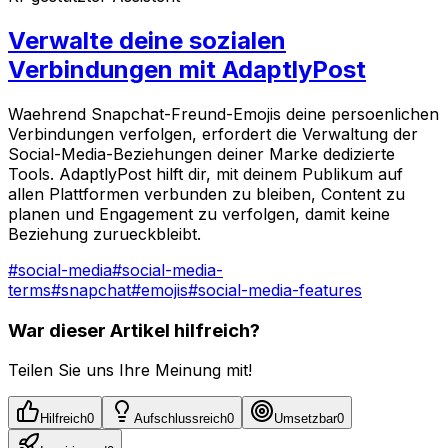
Verwalte deine sozialen
Verbindungen mit AdaptlyPost
Waehrend Snapchat-Freund-Emojis deine persoenlichen
Verbindungen verfolgen, erfordert die Verwaltung der
Social-Media-Beziehungen deiner Marke dedizierte
Tools. AdaptlyPost hilft dir, mit deinem Publikum auf
allen Plattformen verbunden zu bleiben, Content zu
planen und Engagement zu verfolgen, damit keine
Beziehung zurueckbleibt.
#
social-media
#
social-media-
terms
#
snapchat
#
emojis
#
social-media-features
War dieser Artikel hilfreich?
Teilen Sie uns Ihre Meinung mit!
Hilfreich
0
Aufschlussreich
0
Umsetzbar
0