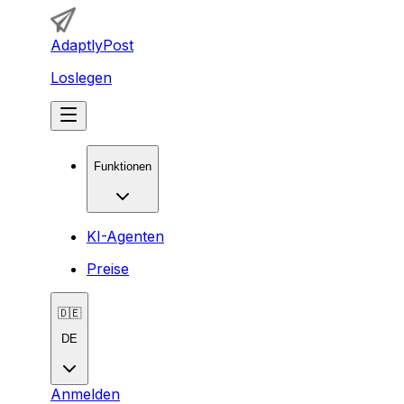
AdaptlyPost
Loslegen
Funktionen
KI-Agenten
Preise
🇩🇪
DE
Anmelden