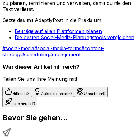
zu planen, terminieren und verwalten, damit du nie den
Takt verlierst.
Setze das mit AdaptlyPost in die Praxis um
Beiträge auf allen Plattformen planen
Die besten Social-Media-Planungstools vergleichen
#
social-media
#
social-media-terms
#
content-
strategy
#
scheduling
#
engagement
War dieser Artikel hilfreich?
Teilen Sie uns Ihre Meinung mit!
Hilfreich
0
Aufschlussreich
0
Umsetzbar
0
Inspirierend
0
Bevor Sie gehen...