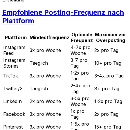
Empfohlene Posting-Frequenz nach
Plattform
Optimale
Maximum vor
Plattform
Mindestfrequenz
Frequenz
Overposting
Instagram
4-7x pro
3x pro Woche
2x pro Tag
Feed
Woche
Instagram
3-7 pro
Taeglich
10+ pro Tag
Stories
Tag
1-2x pro
TikTok
3x pro Woche
3-4x pro Tag
Tag
2-4x pro
Twitter/X
Taeglich
8+ pro Tag
Tag
3-5x pro
LinkedIn
2x pro Woche
1-2x pro Tag
Woche
1x pro
Facebook
3x pro Woche
2x pro Tag
Tag
1-5x pro
Pinterest
3x pro Woche
15+ pro Tag
Tag