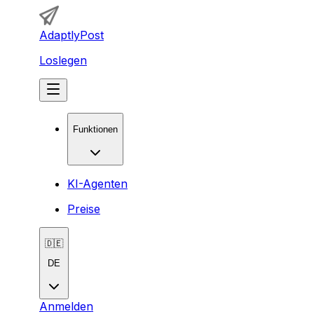
AdaptlyPost
Loslegen
Funktionen
KI-Agenten
Preise
🇩🇪
DE
Anmelden