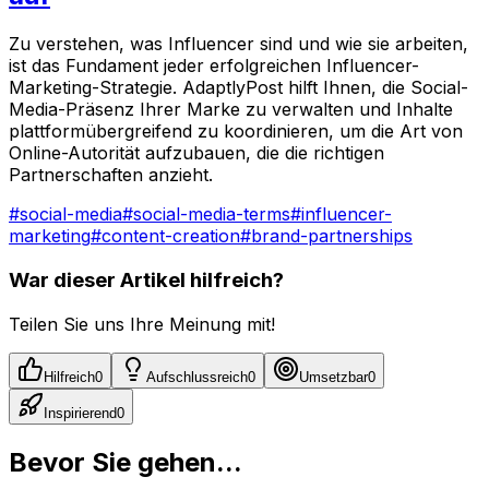
Zu verstehen, was Influencer sind und wie sie arbeiten,
ist das Fundament jeder erfolgreichen Influencer-
Marketing-Strategie. AdaptlyPost hilft Ihnen, die Social-
Media-Präsenz Ihrer Marke zu verwalten und Inhalte
plattformübergreifend zu koordinieren, um die Art von
Online-Autorität aufzubauen, die die richtigen
Partnerschaften anzieht.
#
social-media
#
social-media-terms
#
influencer-
marketing
#
content-creation
#
brand-partnerships
War dieser Artikel hilfreich?
Teilen Sie uns Ihre Meinung mit!
Hilfreich
0
Aufschlussreich
0
Umsetzbar
0
Inspirierend
0
Bevor Sie gehen...