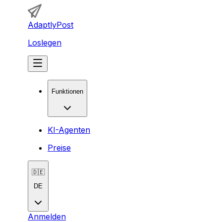
AdaptlyPost
Loslegen
Funktionen
KI-Agenten
Preise
🇩🇪
DE
Anmelden