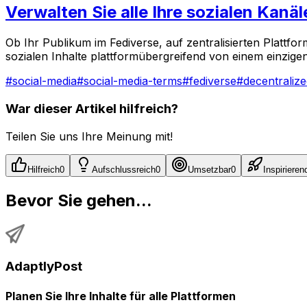
Verwalten Sie alle Ihre sozialen Kanä
Ob Ihr Publikum im Fediverse, auf zentralisierten Plattfor
sozialen Inhalte plattformübergreifend von einem einzig
#
social-media
#
social-media-terms
#
fediverse
#
decentralize
War dieser Artikel hilfreich?
Teilen Sie uns Ihre Meinung mit!
Hilfreich
0
Aufschlussreich
0
Umsetzbar
0
Inspirieren
Bevor Sie gehen...
AdaptlyPost
Planen Sie Ihre Inhalte für alle Plattformen