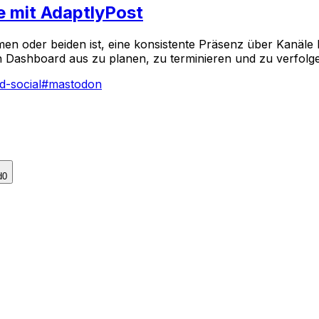
le mit AdaptlyPost
men oder beiden ist, eine konsistente Präsenz über Kanäle h
en Dashboard aus zu planen, zu terminieren und zu verfolg
d-social
#
mastodon
d
0