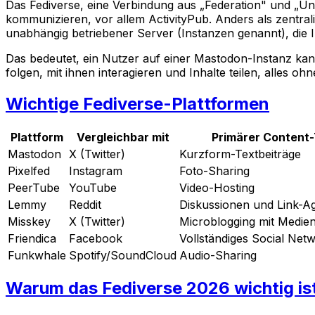
Das Fediverse, eine Verbindung aus „Federation" und „Uni
kommunizieren, vor allem ActivityPub. Anders als zentra
unabhängig betriebener Server (Instanzen genannt), die 
Das bedeutet, ein Nutzer auf einer Mastodon-Instanz kan
folgen, mit ihnen interagieren und Inhalte teilen, alles o
Wichtige Fediverse-Plattformen
Plattform
Vergleichbar mit
Primärer Content
Mastodon
X (Twitter)
Kurzform-Textbeiträge
Pixelfed
Instagram
Foto-Sharing
PeerTube
YouTube
Video-Hosting
Lemmy
Reddit
Diskussionen und Link-A
Misskey
X (Twitter)
Microblogging mit Medie
Friendica
Facebook
Vollständiges Social Net
Funkwhale
Spotify/SoundCloud
Audio-Sharing
Warum das Fediverse 2026 wichtig is