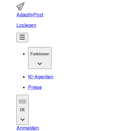
AdaptlyPost
Loslegen
Funktionen
KI-Agenten
Preise
🇩🇪
DE
Anmelden