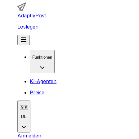
AdaptlyPost
Loslegen
Funktionen
KI-Agenten
Preise
🇩🇪
DE
Anmelden